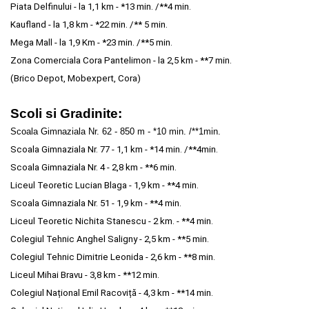
Piata Delfinului - la 1,1 km - *13 min. /**4 min.
Kaufland - la 1,8 km - *22 min. /** 5 min.
Mega Mall - la 1,9 Km - *23 min. /**5 min.
Zona Comerciala Cora Pantelimon - la 2,5 km - **7 min.
(Brico Depot, Mobexpert, Cora)
Scoli si Gradinite:
Scoala Gimnaziala Nr. 62
 - 850 m - *10 min. /**1min.
Scoala Gimnaziala Nr. 77
- 1,1 km - *14 min. /**4min.
Scoala Gimnaziala Nr. 4
- 2,8 km - **6 min.
Liceul Teoretic Lucian Blaga - 1,9 km - **4 min.
Scoala Gimnaziala Nr. 51 - 1,9 km - **4 min.
Liceul Teoretic Nichita Stanescu - 2 km. - **4 min.
Colegiul Tehnic Anghel Saligny - 2,5 km - **5 min.
Colegiul Tehnic Dimitrie Leonida - 2,6 km - **8 min.
Liceul Mihai Bravu - 3,8 km - **12 min.
Colegiul Național Emil Racoviță - 4,3 km - **14 min.