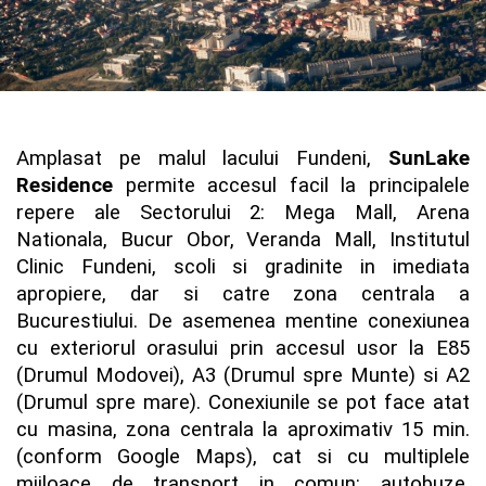
Amplasat pe malul lacului Fundeni,
SunLake
Residence
permite accesul facil la principalele
repere ale Sectorului 2: Mega Mall, Arena
Nationala, Bucur Obor, Veranda Mall, Institutul
Clinic Fundeni, scoli si gradinite in imediata
apropiere, dar si catre zona centrala a
Bucurestiului. De asemenea mentine conexiunea
cu exteriorul orasului prin accesul usor la E85
(Drumul Modovei), A3 (Drumul spre Munte) si A2
(Drumul spre mare). Conexiunile se pot face atat
cu masina, zona centrala la aproximativ 15 min.
(conform Google Maps), cat si cu multiplele
mijloace de transport in comun: autobuze,